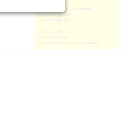
- als Bewerberin/Bewerber unter
* personal@tocon.de
* Tel: 07222 59 49 745
- als Kundin/Kunde unter
* admin@tocon.de
* den Ihnen bekannten Mobilnummern