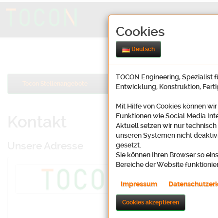
Cookies
Deutsch
TOCON Engineering, Spezialist fü
Tocon Stellenangebote
Entwicklung, Konstruktion, Fert
Mit Hilfe von Cookies können wir
Funktionen wie Social Media Int
Kontakt
Aktuell setzen wir nur technisch
unseren Systemen nicht deaktivi
Unsere Adresse
gesetzt.
Sie können Ihren Browser so eins
Bereiche der Website funktionie
Tocon Enginee
Oosbachweg 2
Impressum
Datenschutzer
D-76437 Rastat
Cookies akzeptieren
Karte (Lin