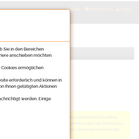
Kontakt
Merkliste (0)
Login
b Sie in den Bereichen
rriere anschieben möchten.
n. Cookies ermöglichen
site erforderlich und können in
on Ihnen getätigten Aktionen
achrichtigt werden. Einige
Anmerkung
Wir arbeiten aktuell verstärkt im Homeoffice.
Daher sind wir telefonisch über die Zentrale nur
schwer zu erreichen. Am besten erreichen Sie
uns: