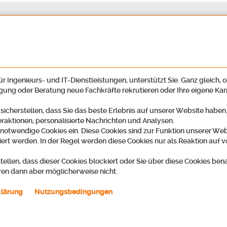
r Ingenieurs- und IT-Dienstleistungen, unterstützt Sie. Ganz gleich, o
igung oder Beratung neue Fachkräfte rekrutieren oder Ihre eigene Ka
 sicherstellen, dass Sie das beste Erlebnis auf unserer Website habe
eraktionen, personalisierte Nachrichten und Analysen.
 notwendige Cookies ein. Diese Cookies sind zur Funktion unserer Web
ert werden. In der Regel werden diese Cookies nur als Reaktion auf v
tellen, dass dieser Cookies blockiert oder Sie über diese Cookies ben
ren dann aber möglicherweise nicht.
ring GmbH
Telefon
2
07222 59497-00 / Recruiting -45
klärung
Nutzungsbedingungen
t
k zu Google-Maps)