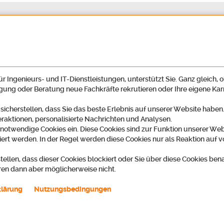
r Ingenieurs- und IT-Dienstleistungen, unterstützt Sie. Ganz gleich, o
igung oder Beratung neue Fachkräfte rekrutieren oder Ihre eigene Ka
 sicherstellen, dass Sie das beste Erlebnis auf unserer Website habe
eraktionen, personalisierte Nachrichten und Analysen.
 notwendige Cookies ein. Diese Cookies sind zur Funktion unserer Web
ert werden. In der Regel werden diese Cookies nur als Reaktion auf v
tellen, dass dieser Cookies blockiert oder Sie über diese Cookies ben
ren dann aber möglicherweise nicht.
ring GmbH
Telefon
2
07222 59497-00 / Recruiting -45
klärung
Nutzungsbedingungen
t
k zu Google-Maps)