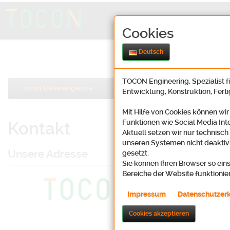
Cookies
Deutsch
TOCON Engineering, Spezialist fü
Tocon Stellenangebote
Entwicklung, Konstruktion, Fert
Mit Hilfe von Cookies können wir
Funktionen wie Social Media Int
Kontakt
Aktuell setzen wir nur technisch
unseren Systemen nicht deaktivi
Unsere Adresse
gesetzt.
Sie können Ihren Browser so eins
Bereiche der Website funktionie
Tocon Enginee
Oosbachweg 2
Impressum
Datenschutzer
D-76437 Rastat
Cookies akzeptieren
Karte (Lin