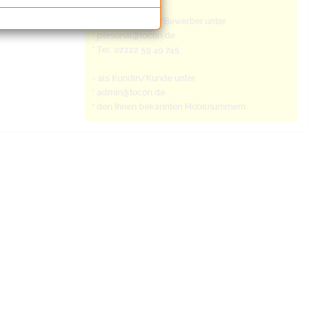
- als Bewerberin/Bewerber unter
* personal@tocon.de
* Tel: 07222 59 49 745
- als Kundin/Kunde unter
* admin@tocon.de
* den Ihnen bekannten Mobilnummern