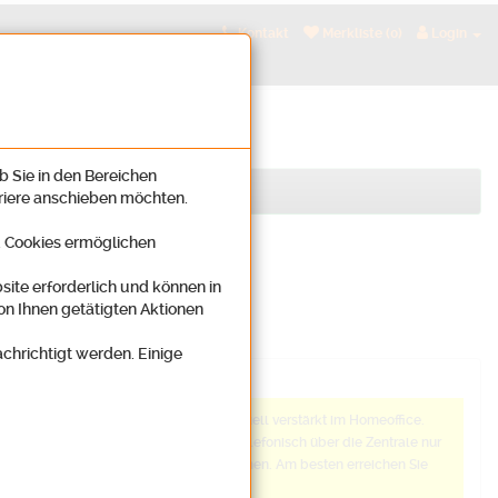
Kontakt
Merkliste (0)
Login
b Sie in den Bereichen
rriere anschieben möchten.
n. Cookies ermöglichen
site erforderlich und können in
on Ihnen getätigten Aktionen
achrichtigt werden. Einige
Anmerkung
Wir arbeiten aktuell verstärkt im Homeoffice.
Daher sind wir telefonisch über die Zentrale nur
schwer zu erreichen. Am besten erreichen Sie
uns: