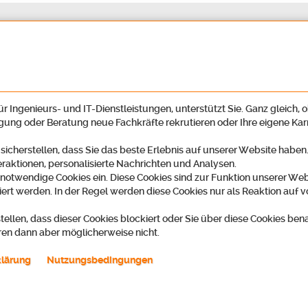
r Ingenieurs- und IT-Dienstleistungen, unterstützt Sie. Ganz gleich, o
igung oder Beratung neue Fachkräfte rekrutieren oder Ihre eigene Ka
 sicherstellen, dass Sie das beste Erlebnis auf unserer Website habe
eraktionen, personalisierte Nachrichten und Analysen.
 notwendige Cookies ein. Diese Cookies sind zur Funktion unserer Web
ert werden. In der Regel werden diese Cookies nur als Reaktion auf v
tellen, dass dieser Cookies blockiert oder Sie über diese Cookies ben
ren dann aber möglicherweise nicht.
ring GmbH
Telefon
2
07222 59497-00 / Recruiting -45
klärung
Nutzungsbedingungen
t
k zu Google-Maps)