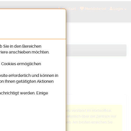
Kontakt
Merkliste (0)
Login
b Sie in den Bereichen
rriere anschieben möchten.
n. Cookies ermöglichen
site erforderlich und können in
on Ihnen getätigten Aktionen
achrichtigt werden. Einige
Anmerkung
Wir arbeiten aktuell verstärkt im Homeoffice.
Daher sind wir telefonisch über die Zentrale nur
schwer zu erreichen. Am besten erreichen Sie
uns: