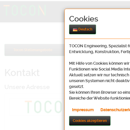
Cookies
Deutsch
TOCON Engineering, Spezialist fü
Tocon Stellenangebote
Entwicklung, Konstruktion, Fert
Mit Hilfe von Cookies können wir
Funktionen wie Social Media Int
Kontakt
Aktuell setzen wir nur technisch
unseren Systemen nicht deaktivi
Unsere Adresse
gesetzt.
Sie können Ihren Browser so eins
Bereiche der Website funktionie
Tocon Enginee
Oosbachweg 2
Impressum
Datenschutzer
D-76437 Rastat
Cookies akzeptieren
Karte (Lin