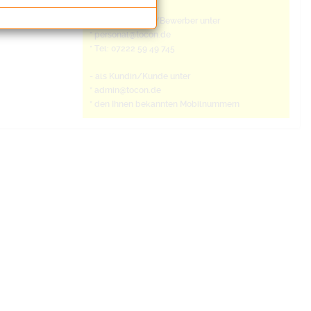
- als Bewerberin/Bewerber unter
* personal@tocon.de
* Tel: 07222 59 49 745
- als Kundin/Kunde unter
* admin@tocon.de
* den Ihnen bekannten Mobilnummern