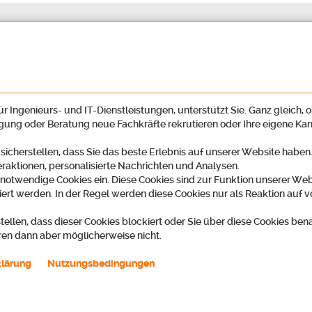
r Ingenieurs- und IT-Dienstleistungen, unterstützt Sie. Ganz gleich, o
igung oder Beratung neue Fachkräfte rekrutieren oder Ihre eigene Ka
 sicherstellen, dass Sie das beste Erlebnis auf unserer Website habe
eraktionen, personalisierte Nachrichten und Analysen.
 notwendige Cookies ein. Diese Cookies sind zur Funktion unserer Web
ert werden. In der Regel werden diese Cookies nur als Reaktion auf v
tellen, dass dieser Cookies blockiert oder Sie über diese Cookies ben
ren dann aber möglicherweise nicht.
ring GmbH
Telefon
2
07222 59497-00 / Recruiting -45
klärung
Nutzungsbedingungen
t
k zu Google-Maps)