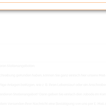
seren Stellenangeboten.
hreibung gefunden haben, können Sie ganz einfach hier unsere Mail
ige Anlagen beifügen, wie z. B. Ihren Lebenslauf oder ein Anschreibe
 anderen Stellenangebot? Dann geben Sie einfach den Jobode im Kom
h dem Versenden Ihrer Nachricht eine Bestätigung von uns per E-Mai