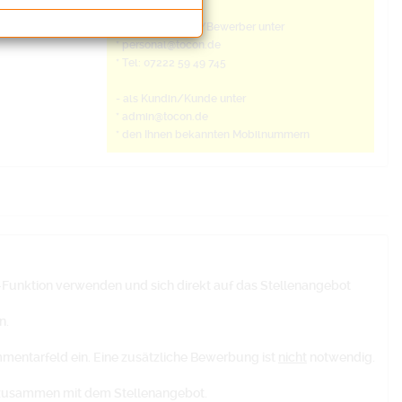
- als Bewerberin/Bewerber unter
* personal@tocon.de
* Tel: 07222 59 49 745
- als Kundin/Kunde unter
* admin@tocon.de
* den Ihnen bekannten Mobilnummern
-Funktion verwenden und sich direkt auf das Stellenangebot
n.
mentarfeld ein. Eine zusätzliche Bewerbung ist
nicht
notwendig.
l zusammen mit dem Stellenangebot.