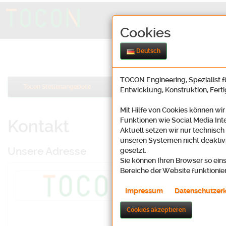
Cookies
Deutsch
TOCON Engineering, Spezialist fü
Tocon Stellenangebote
Entwicklung, Konstruktion, Fert
Mit Hilfe von Cookies können wir
Funktionen wie Social Media Int
Kontakt
Aktuell setzen wir nur technisch
unseren Systemen nicht deaktivi
Unsere Adresse
gesetzt.
Sie können Ihren Browser so eins
Bereiche der Website funktionie
Tocon Enginee
Oosbachweg 2
Impressum
Datenschutzer
D-76437 Rastat
Cookies akzeptieren
Karte (Lin