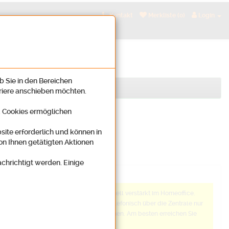
Kontakt
Merkliste (0)
Login
b Sie in den Bereichen
rriere anschieben möchten.
n. Cookies ermöglichen
site erforderlich und können in
on Ihnen getätigten Aktionen
achrichtigt werden. Einige
Anmerkung
Wir arbeiten aktuell verstärkt im Homeoffice.
Daher sind wir telefonisch über die Zentrale nur
schwer zu erreichen. Am besten erreichen Sie
uns: