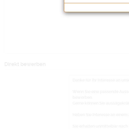
Direkt bewerben
Danke für Ihr Interesse an un
Wenn Sie eine passende Aussc
bewerben.
Gerne können Sie aussagekräft
Haben Sie Interesse an einem
Sie erhalten unmittelbar nac