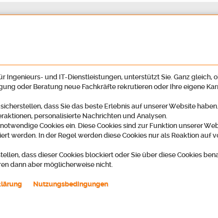
r Ingenieurs- und IT-Dienstleistungen, unterstützt Sie. Ganz gleich, o
igung oder Beratung neue Fachkräfte rekrutieren oder Ihre eigene Ka
 sicherstellen, dass Sie das beste Erlebnis auf unserer Website habe
eraktionen, personalisierte Nachrichten und Analysen.
 notwendige Cookies ein. Diese Cookies sind zur Funktion unserer Web
ert werden. In der Regel werden diese Cookies nur als Reaktion auf v
tellen, dass dieser Cookies blockiert oder Sie über diese Cookies ben
ren dann aber möglicherweise nicht.
ring GmbH
Telefon
2
07222 59497-00 / Recruiting -45
klärung
Nutzungsbedingungen
t
k zu Google-Maps)