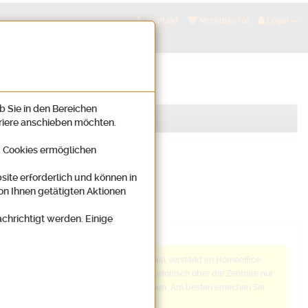
Kontakt
Merkliste (0)
Login
b Sie in den Bereichen
rriere anschieben möchten.
n. Cookies ermöglichen
site erforderlich und können in
on Ihnen getätigten Aktionen
achrichtigt werden. Einige
Anmerkung
Wir arbeiten aktuell verstärkt im Homeoffice.
Daher sind wir telefonisch über die Zentrale nur
schwer zu erreichen. Am besten erreichen Sie
uns: