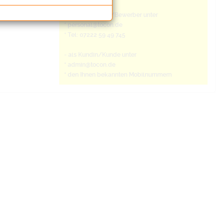
- als Bewerberin/Bewerber unter
* personal@tocon.de
* Tel: 07222 59 49 745
- als Kundin/Kunde unter
* admin@tocon.de
* den Ihnen bekannten Mobilnummern