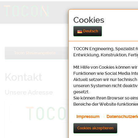
Cookies
Deutsch
TOCON Engineering, Spezialist fü
Tocon Stellenangebote
Entwicklung, Konstruktion, Fert
Mit Hilfe von Cookies können wir
Funktionen wie Social Media Int
Kontakt
Aktuell setzen wir nur technisch
unseren Systemen nicht deaktivi
Unsere Adresse
gesetzt.
Sie können Ihren Browser so eins
Bereiche der Website funktionie
Tocon Enginee
Oosbachweg 2
Impressum
Datenschutzer
D-76437 Rastat
Cookies akzeptieren
Karte (Lin