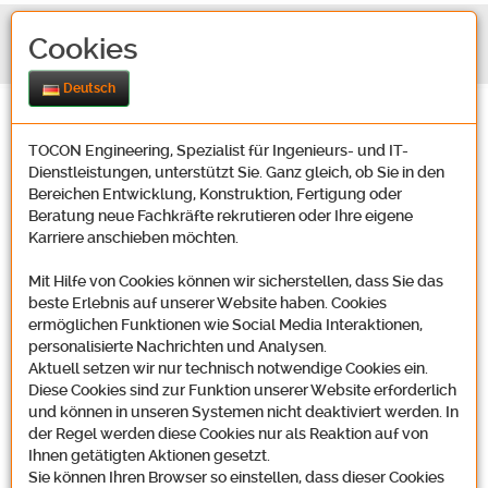
Cookies
Deutsch
TOCON Engineering, Spezialist für Ingenieurs- und IT-
Dienstleistungen, unterstützt Sie. Ganz gleich, ob Sie in den
Bereichen Entwicklung, Konstruktion, Fertigung oder
Beratung neue Fachkräfte rekrutieren oder Ihre eigene
Karriere anschieben möchten.
Datenschutzerklärung
Mit Hilfe von Cookies können wir sicherstellen, dass Sie das
beste Erlebnis auf unserer Website haben. Cookies
ermöglichen Funktionen wie Social Media Interaktionen,
Datenschutzerklärung
personalisierte Nachrichten und Analysen.
Aktuell setzen wir nur technisch notwendige Cookies ein.
Herzlich willkommen auf der Website der
Tocon
Engineering GmbH. Wir
Diese Cookies sind zur Funktion unserer Website erforderlich
legen Wert auf den Schutz der personenbezogenen Daten unserer Nutzer
und können in unseren Systemen nicht deaktiviert werden. In
und versichern Ihnen, sorgfältig und sensibel mit Ihren Daten umzugehen
der Regel werden diese Cookies nur als Reaktion auf von
und, dass wir größten Wert auf eine hohe Datensicherheit legen. Daher
Ihnen getätigten Aktionen gesetzt.
verarbeiten wir die Daten, die beim Besuch auf unserer Website erhoben
Sie können Ihren Browser so einstellen, dass dieser Cookies