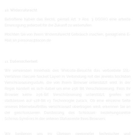
10. Widerrufsrecht
Betroffene haben das Recht, gemäß Art. 7 Abs. 3 DSGVO eine erteilte
Einwilligung jederzeit für die Zukunft zu widerrufen.
Möchten Sie von Ihrem Widerrufsrecht Gebrauch machen, genügt eine E-
Mail an personal@tocon.de
11. Datensicherheit
Wir verwenden innerhalb des Website-Besuchs das verbreitete SSL-
Verfahren (Secure Socket Layer) in Verbindung mit der jeweils höchsten
Verschlüsselungsstufe, die von Ihrem Browser unterstützt wird. In der
Regel handelt es sich dabei um eine 256 Bit Verschlüsselung. Falls Ihr
Browser keine 256-Bit Verschlüsselung unterstützt, greifen wir
stattdessen auf 128-Bit v3 Technologie zurück. Ob eine einzelne Seite
unseres Internetauftrittes verschlüsselt übertragen wird, erkennen Sie an
der geschlossenen Darstellung des Schlüssel- beziehungsweise
Schloss-Symbols in der unteren Statusleiste Ihres Browsers.
Wir bedienen uns im Übrigen geeigneter technischer und