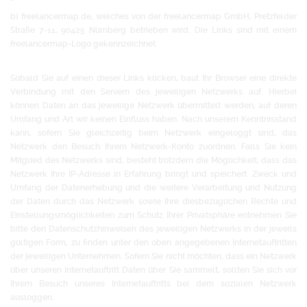
b) freelancermap.de, welches von der freelancermap GmbH, Pretzfelder
Straße 7-11, 90425 Nürnberg betrieben wird. Die Links sind mit einem
freelancermap-Logo gekennzeichnet.
Sobald Sie auf einen dieser Links klicken, baut Ihr Browser eine direkte
Verbindung mit den Servern des jeweiligen Netzwerks auf. Hierbei
können Daten an das jeweilige Netzwerk übermittelt werden, auf deren
Umfang und Art wir keinen Einfluss haben. Nach unserem Kenntnisstand
kann, sofern Sie gleichzeitig beim Netzwerk eingeloggt sind, das
Netzwerk den Besuch Ihrem Netzwerk-Konto zuordnen. Falls Sie kein
Mitglied des Netzwerks sind, besteht trotzdem die Möglichkeit, dass das
Netzwerk Ihre IP-Adresse in Erfahrung bringt und speichert. Zweck und
Umfang der Datenerhebung und die weitere Verarbeitung und Nutzung
der Daten durch das Netzwerk sowie Ihre diesbezüglichen Rechte und
Einstellungsmöglichkeiten zum Schutz Ihrer Privatsphäre entnehmen Sie
bitte den Datenschutzhinweisen des jeweiligen Netzwerks in der jeweils
gültigen Form, zu finden unter den oben angegebenen Internetauftritten
der jeweiligen Unternehmen. Sofern Sie nicht möchten, dass ein Netzwerk
über unseren Internetauftritt Daten über Sie sammelt, sollten Sie sich vor
Ihrem Besuch unseres Internetauftritts bei dem sozialen Netzwerk
ausloggen.