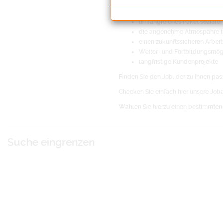
möglichst kurze Reisewege
Betriebliche Altersvorsorge be
umfangreiches Paket sozialer
die angenehme Atmospähre i
einen zukunftssicheren Arbeit
Weiter- und Fortbildungsmög
langfristige Kundenprojekte
Finden Sie den Job, der zu Ihnen pass
Checken Sie einfach hier unsere
Job
Wählen Sie hierzu einen bestimmten 
Suche eingrenzen