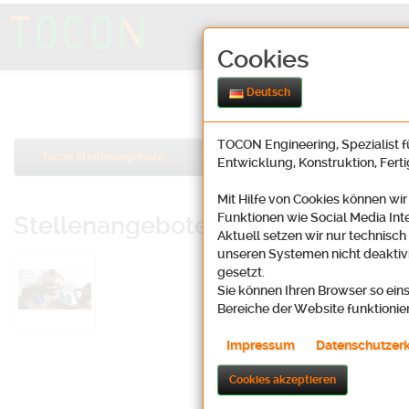
Cookies
Deutsch
TOCON Engineering, Spezialist fü
Tocon Stellenangebote
Entwicklung, Konstruktion, Fert
Mit Hilfe von Cookies können wir
Funktionen wie Social Media Int
Stellenangebote Tocon Stellena
Aktuell setzen wir nur technisch
unseren Systemen nicht deaktivi
Bewerbung mit Strategie: Sie suchen
gesetzt.
Dann sollten Sie eine solide Planun
Sie können Ihren Browser so eins
streben eine Karriere an.
Bereiche der Website funktionie
TOCON
Engineering bietet Ihnen all 
Impressum
Datenschutzer
einen in der Regel
unbefriste
überdurchschnittliche übertar
Cookies akzeptieren
Zahlung von Reisekosten und