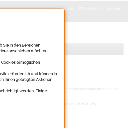
Kontakt
Merkliste (0)
Login
b Sie in den Bereichen
rriere anschieben möchten.
n. Cookies ermöglichen
site erforderlich und können in
on Ihnen getätigten Aktionen
nt erweitern?
en bestimmt Ihre gesamte berufliche Zeit bis zum Ruhestand im Auge und
achrichtigt werden. Einige
über hinaus profitieren Sie noch von folgenden Benefits wie: