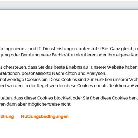
r Ingenieurs- und IT-Dienstleistungen, unterstützt Sie. Ganz gleich, o
igung oder Beratung neue Fachkräfte rekrutieren oder Ihre eigene Ka
 sicherstellen, dass Sie das beste Erlebnis auf unserer Website habe
eraktionen, personalisierte Nachrichten und Analysen.
ngebote
 notwendige Cookies ein. Diese Cookies sind zur Funktion unserer Web
ert werden. In der Regel werden diese Cookies nur als Reaktion auf v
 eine neue berufliche Herausforderung und wollen dabei Ihren Erfahrungshorizo
g zugrunde legen, die über ein einfaches Jobangebot hinausgeht. Denn Sie hab
tellen, dass dieser Cookies blockiert oder Sie über diese Cookies ben
ren dann aber möglicherweise nicht.
diese Möglichkeiten mit einem individuell auf Sie zugeschnittenen Konzept. Dar
klärung
Nutzungsbedingungen
ten
Arbeitsvertrag
ifliche Bezahlung
 Überstunden