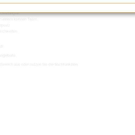
i der Allianz AG
 Leistungen
n einem kleinen Team
splatz
lichkeiten
t!
angebote
.
Bereich aus oder nutzen Sie die
Suchfunktion
.