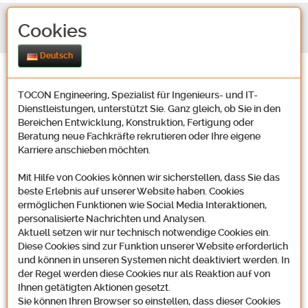
Cookies
Deutsch
TOCON Engineering, Spezialist für Ingenieurs- und IT-
Dienstleistungen, unterstützt Sie. Ganz gleich, ob Sie in den
Bereichen Entwicklung, Konstruktion, Fertigung oder
Beratung neue Fachkräfte rekrutieren oder Ihre eigene
Karriere anschieben möchten.
Stellenangebote Tocon
Mit Hilfe von Cookies können wir sicherstellen, dass Sie das
Stellenangebote
beste Erlebnis auf unserer Website haben. Cookies
ermöglichen Funktionen wie Social Media Interaktionen,
personalisierte Nachrichten und Analysen.
Aktuell setzen wir nur technisch notwendige Cookies ein.
Diese Cookies sind zur Funktion unserer Website erforderlich
und können in unseren Systemen nicht deaktiviert werden. In
der Regel werden diese Cookies nur als Reaktion auf von
Bewerbung mit Strategie: Sie suchen eine neue berufliche
Ihnen getätigten Aktionen gesetzt.
Herausforderung und wollen dabei Ihren Erfahrungshorizont erweitern?
Sie können Ihren Browser so einstellen, dass dieser Cookies