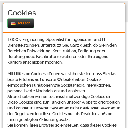
Cookies
Deutsch
TOCON Engineering, Spezialist für Ingenieurs- und IT-
Dienstleistungen, unterstützt Sie. Ganz gleich, ob Sie in den
Bereichen Entwicklung, Konstruktion, Fertigung oder
Beratung neue Fachkräfte rekrutieren oder Ihre eigene
Karriere anschieben möchten.
Stellenangebote Finance
Mit Hilfe von Cookies können wir sicherstellen, dass Sie das
beste Erlebnis auf unserer Website haben. Cookies
ermöglichen Funktionen wie Social Media Interaktionen,
personalisierte Nachrichten und Analysen.
Aktuell setzen wir nur technisch notwendige Cookies ein.
Diese Cookies sind zur Funktion unserer Website erforderlich
Bewerbung mit Strategie: Sie suchen eine neue berufliche
und können in unseren Systemen nicht deaktiviert werden. In
Herausforderung und wollen dabei Ihren Erfahrungshorizont erweitern?
der Regel werden diese Cookies nur als Reaktion auf von
Ihnen getätigten Aktionen gesetzt.
Dann sollten Sie eine solide Planung zugrunde legen, die über ein
Sie können Ihren Browser so einstellen, dass dieser Cookies
einfaches Jobangebot hinausgeht. Denn Sie haben bestimmt Ihre