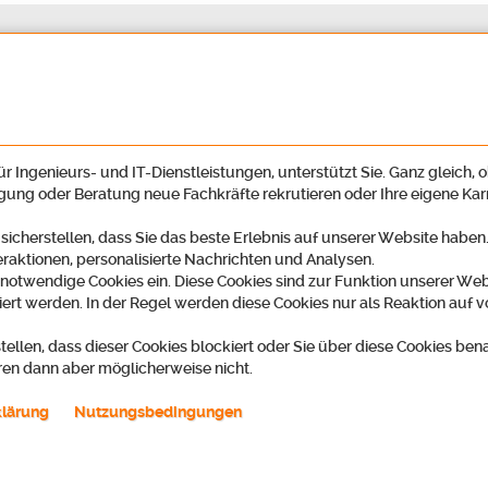
r Ingenieurs- und IT-Dienstleistungen, unterstützt Sie. Ganz gleich, o
igung oder Beratung neue Fachkräfte rekrutieren oder Ihre eigene Ka
 sicherstellen, dass Sie das beste Erlebnis auf unserer Website habe
eraktionen, personalisierte Nachrichten und Analysen.
 notwendige Cookies ein. Diese Cookies sind zur Funktion unserer Web
ert werden. In der Regel werden diese Cookies nur als Reaktion auf v
 eine neue berufliche Herausforderung und wollen dabei Ihren Erfahrungshorizo
g zugrunde legen, die über ein einfaches Jobangebot hinausgeht. Denn Sie hab
tellen, dass dieser Cookies blockiert oder Sie über diese Cookies ben
ren dann aber möglicherweise nicht.
diese Möglichkeiten mit einem individuell auf Sie zugeschnittenen Konzept. Dar
klärung
Nutzungsbedingungen
ten
Arbeitsvertrag
ifliche Bezahlung
 Überstunden