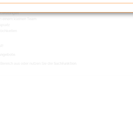
i der Allianz AG
 Leistungen
n einem kleinen Team
splatz
lichkeiten
t!
angebote
.
Bereich aus oder nutzen Sie die
Suchfunktion
.