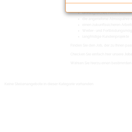
möglichst kurze Reisewege
Betriebliche Altersvorsorge be
umfangreiches Paket sozialer
die angenehme Atmospähre i
einen zukunftssicheren Arbeit
Weiter- und Fortbildungsmög
langfristige Kundenprojekte
Finden Sie den Job, der zu Ihnen pass
Checken Sie einfach hier unsere
Job
Wählen Sie hierzu einen bestimmten 
Keine Stellenangebote in dieser Kategorie vorhanden