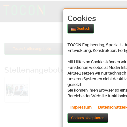
Cookies
Deutsch
TOCON Engineering, Spezialist fü
Tocon Stellenangebote
Entwicklung, Konstruktion, Fert
Mit Hilfe von Cookies können wir
Funktionen wie Social Media Int
Stellenangebote Entwicklung
Aktuell setzen wir nur technisch
unseren Systemen nicht deaktivi
Bewerbung mit Strategie: Sie suchen
gesetzt.
Dann sollten Sie eine solide Planun
Sie können Ihren Browser so eins
streben eine Karriere an.
Bereiche der Website funktionie
TOCON
Engineering bietet Ihnen all 
Impressum
Datenschutzer
einen in der Regel
unbefriste
überdurchschnittliche übertar
Cookies akzeptieren
Zahlung von Reisekosten und