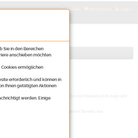
Kontakt
Merkliste (0)
Login
b Sie in den Bereichen
rriere anschieben möchten.
n. Cookies ermöglichen
site erforderlich und können in
on Ihnen getätigten Aktionen
nt erweitern?
en bestimmt Ihre gesamte berufliche Zeit bis zum Ruhestand im Auge und
achrichtigt werden. Einige
über hinaus profitieren Sie noch von folgenden Benefits wie: