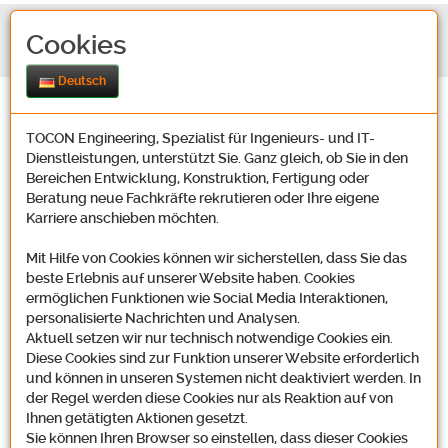
Cookies
Deutsch
TOCON Engineering, Spezialist für Ingenieurs- und IT-
Dienstleistungen, unterstützt Sie. Ganz gleich, ob Sie in den
Bereichen Entwicklung, Konstruktion, Fertigung oder
Beratung neue Fachkräfte rekrutieren oder Ihre eigene
Karriere anschieben möchten.
Stellenangebote IT-Sonstiges
Mit Hilfe von Cookies können wir sicherstellen, dass Sie das
beste Erlebnis auf unserer Website haben. Cookies
ermöglichen Funktionen wie Social Media Interaktionen,
personalisierte Nachrichten und Analysen.
Aktuell setzen wir nur technisch notwendige Cookies ein.
Diese Cookies sind zur Funktion unserer Website erforderlich
Bewerbung mit Strategie: Sie suchen eine neue berufliche
und können in unseren Systemen nicht deaktiviert werden. In
Herausforderung und wollen dabei Ihren Erfahrungshorizont erweitern?
der Regel werden diese Cookies nur als Reaktion auf von
Ihnen getätigten Aktionen gesetzt.
Dann sollten Sie eine solide Planung zugrunde legen, die über ein
Sie können Ihren Browser so einstellen, dass dieser Cookies
einfaches Jobangebot hinausgeht. Denn Sie haben bestimmt Ihre