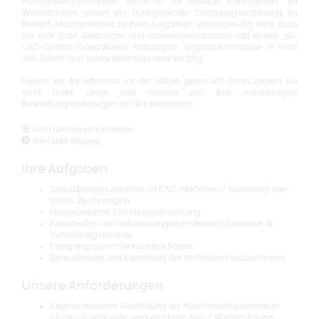
Maschinenbautechniker (m/w/d) im Bereich Konstruktion. Im
Wesentlichen gehört die normgerechte Zeichnungserstellung im
Bereich Maschinenbau zu Ihren Aufgaben. Vorausgesetzt wird, dass
Sie sehr gute Umgangs- und Anwenderkenntnisse mit einem 3D-
CAD-System (SolidWorks) mitbringen. Englischkenntnisse in Wort
und Schrift sind hierzu ebenfalls sehr wichtig.
Haben wir Ihr Interesse an der Stelle geweckt? Dann zögern Sie
nicht mehr lange und senden uns Ihre vollständigen
Bewerbungsunterlagen zu. Wir freuen uns!
dem Großraum Karlsruhe
JobCode 864909
Ihre Aufgaben
Selbständiges Arbeiten an CAD-Modellen / Erstellung von
techn. Zeichnungen
Normkonforme Zeichnungserstellung
Ausarbeiten von Detaillösungen im Bereich Gehäuse- &
Verbindungstechnik
Fertigungsgerechte Konstruktionen
Bemusterung und Erprobung der erstellten Konstruktionen
Unsere Anforderungen
Abgeschlossene Ausbildung als Maschinenbautechniker
(m/w/d) oder eine vergleichbare Aus-/ Weiterbildung