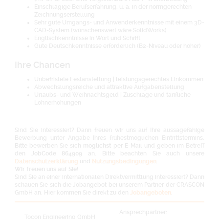
Einschlägige Berufserfahrung, u. a. in der normgerechten
Zeichnungserstellung
Sehr gute Umgangs- und Anwenderkenntnisse mit einem 3D-
CAD-System (wünschenswert wäre SolidWorks)
Englischkenntnisse in Wort und Schrift
Gute Deutschkenntnisse erforderlich (B2-Niveau oder höher)
Ihre Chancen
Unbefristete Festanstellung | leistungsgerechtes Einkommen
Abwechslungsreiche und attraktive Aufgabenstellung
Urlaubs- und Weihnachtsgeld | Zuschläge und tarifliche
Lohnerhöhungen
Sind Sie interessiert? Dann freuen wir uns auf Ihre aussagefähige
Bewerbung unter Angabe Ihres frühestmöglichen Eintrittstermins.
Bitte bewerben Sie sich
möglichst
per E-Mail und geben im Betreff
den
JobCode 864909
an. Bitte beachten Sie auch unsere
Datenschutzerklärung
und
Nutzungsbedingungen
.
Wir freuen uns auf Sie!
Sind Sie an einer internationalen Direktvermittlung interessiert? Dann
schauen Sie sich die Jobangebot bei unserem Partner der CRASCON
GmbH an. Hier kommen Sie direkt zu den
Jobangeboten
.
Ansprechpartner:
Tocon Engineering GmbH