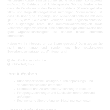
Für unseren Kunden sind wir auf der Suche nach einem Konstrukteur
(m/w/d) für Getriebe und Antriebspakete. Wichtig hierbei wäre,
dass Sie Kenntnisse in den Bereichen Getriebe (Planetengetriebe,
Stirn- und Kegelstirnradgetriebe) mitbringen. Voraussetzung ist,
dass Sie über gute Umgangs- und Anwenderkenntnisse mit dem
3D-CAD-System SolidWorks verfügen. Gute Englischkenntnisse,
eine ausgeprägte Team- und Kommunikationsfähigkeit sowie
Verantwortungsbewusstsein, eine selbstständige Arbeitsweise und
gute Organisationsfähigkeit ist darüber hinaus ebenfalls
erforderlich.
Haben wir Ihr Interesse an der Stelle geweckt? Dann zögern Sie
nicht mehr lange und senden uns Ihre vollständigen
Bewerbungsunterlagen zu. Wir freuen uns!
dem Großraum Karlsruhe
JobCode 878142
Ihre Aufgaben
Kundenspezifische Lösungen, durch Anpassungs- und
Variantenkonstruktion erarbeiten
Maßblätter und Zusammenbauzeichnungen erstellen
Fertigungszeichnungen und Stücklisten überprüfen und
anfertigen
Rechnerische Überprüfung von Maschinenelementen