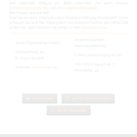
den
JobCode 878142
an. Bitte beachten Sie auch unsere
Datenschutzerklärung
und
Nutzungsbedingungen
.
Wir freuen uns auf Sie!
Sind Sie an einer internationalen Direktvermittlung interessiert? Dann
schauen Sie sich die Jobangebot bei unserem Partner der CRASCON
GmbH an. Hier kommen Sie direkt zu den
Jobangeboten
.
Ansprechpartner:
Tocon Engineering GmbH
Personalabteilung
Oosbachweg 22
E-Mail: personal@tocon.de
D-76437 Rastatt
Fon: 07222 59497-00 /
Website:
www.tocon.de
Recruiting -45
Ausdrucken
als PDF herunterladen
direkt bewerben