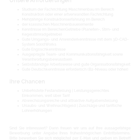
Unsere Anforderungen
Studium der Fachrichtung Maschinenbau im Bereich
Konstruktion oder einer artverwandten Fachrichtung
Mehrjährige Konstruktionserfahrung im Bereich
der klassischen Maschinenbauelemente
Kenntnisse im BereichenGetriebe (Planeten-, Stirn- und
Kegelstirnradgetriebe)
Gute Umgangs- und Anwenderkenntnisse mit dem 3D-CAD-
System SolidWorks
Gute Englischkenntnisse
Ausgeprägte Team- und Kommunikationsfähigkeit sowie
Verantwortungsbewusstsein
Selbstständige Arbeitsweise und gute Organisationsfähigkeit
Gute Deutschkenntnisse erforderlich (B2-Niveau oder höher)
Ihre Chancen
Unbefristete Festanstellung | Leistungsgerechtes
Einkommen, weit über Tarif
Abwechslungsreiche und attraktive Aufgabenstellung
Urlaubs- und Weihnachtsgeld | Zuschläge und tarifliche
Lohnerhöhungen
Sind Sie interessiert? Dann freuen wir uns auf Ihre aussagefähige
Bewerbung unter Angabe Ihres frühestmöglichen Eintrittstermins.
Bitte bewerben Sie sich
möglichst
per E-Mail und geben im Betreff