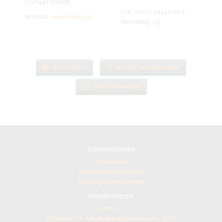
D-76437 Rastatt
Fon: 07222 59497-00 /
Website:
www.tocon.de
Recruiting -45
Ausdrucken
als PDF herunterladen
direkt bewerben
Informationen
Impressum
Datenschutzerklärung
Nutzungsbedingungen
Kundendienst
Kontakt
Erlaubnis zur Arbeitnehmerüberlassung (pdf)