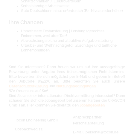
Schaltschränken / Elektroverteilern
Selbstständige Arbeitsweise
Gute Deutschkenntnisse erforderlich (B2-Niveau oder höher)
Ihre Chancen
Unbefristete Festanstellung | Leistungsgerechtes
Einkommen, weit über Tarif
Abwechslungsreiche und attraktive Aufgabenstellung
Urlaubs- und Weihnachtsgeld | Zuschläge und tarifliche
Lohnerhöhungen
Sind Sie interessiert? Dann freuen wir uns auf Ihre aussagefähige
Bewerbung unter Angabe Ihres frühestmöglichen Eintrittstermins.
Bitte bewerben Sie sich
möglichst
per E-Mail und geben im Betreff
den
JobCode 894276
an. Bitte beachten Sie auch unsere
Datenschutzerklärung
und
Nutzungsbedingungen
.
Wir freuen uns auf Sie!
Sind Sie an einer internationalen Direktvermittlung interessiert? Dann
schauen Sie sich die Jobangebot bei unserem Partner der CRASCON
GmbH an. Hier kommen Sie direkt zu den
Jobangeboten
.
Ansprechpartner:
Tocon Engineering GmbH
Personalabteilung
Oosbachweg 22
E-Mail: personal@tocon.de