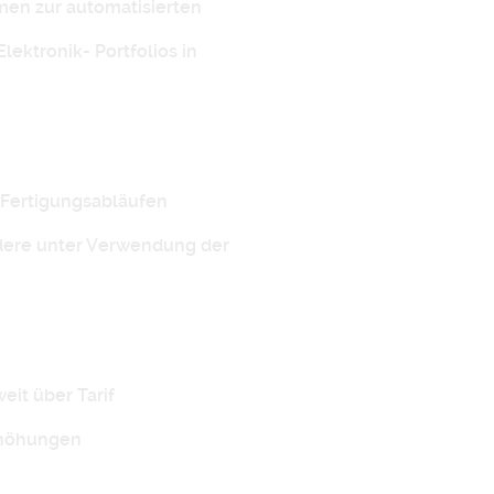
men zur automatisierten
ektronik- Portfolios in
 Fertigungsabläufen
ndere unter Verwendung der
it über Tarif
rhöhungen