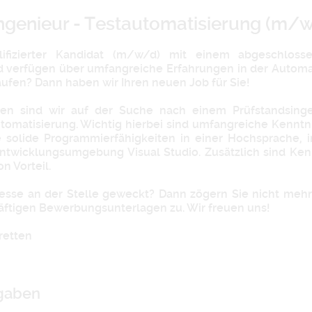
ngenieur - Testautomatisierung (m/
lifizierter Kandidat (m/w/d) mit einem abgeschlos
d verfügen über umfangreiche Erfahrungen in der Automa
ufen? Dann haben wir Ihren neuen Job für Sie!
en sind wir auf der Suche nach einem Prüfstandsing
tomatisierung. Wichtig hierbei sind umfangreiche Kenntn
 solide Programmierfähigkeiten in einer Hochsprache, 
twicklungsumgebung Visual Studio. Zusätzlich sind Kenn
 Vorteil.
eresse an der Stelle geweckt? Dann zögern Sie nicht meh
äftigen Bewerbungsunterlagen zu. Wir freuen uns!
retten
fgaben