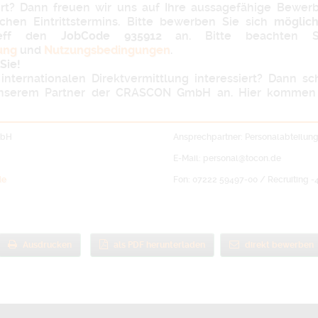
iert? Dann freuen wir uns auf Ihre aussagefähige Bewe
ichen Eintrittstermins. Bitte bewerben Sie sich
möglich
reff den
JobCode 935912
an. Bitte beachten S
ung
und
Nutzungsbedingungen
.
Sie!
internationalen Direktvermittlung interessiert? Dann s
nserem Partner der CRASCON GmbH an. Hier kommen 
mbH
Ansprechpartner: Personalabteilun
E-Mail: personal@tocon.de
de
Fon: 07222 59497-00 / Recruiting -
Ausdrucken
als PDF herunterladen
direkt bewerben