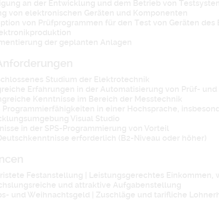
ligung an der Entwicklung und dem Betrieb von Testsyste
ng von elektronischen Geräten und Komponenten
ption von Prüfprogrammen für den Test von Geräten des El
lektronikproduktion
mentierung der geplanten Anlagen
Anforderungen
chlossenes Studium der Elektrotechnik
greiche Erfahrungen in der Automatisierung von Prüf- und
greiche Kenntnisse im Bereich der Messtechnik
e Programmierfähigkeiten in einer Hochsprache, insbeso
cklungsumgebung Visual Studio
nisse in der SPS-Programmierung von Vorteil
Deutschkenntnisse erforderlich (B2-Niveau oder höher)
ancen
istete Festanstellung | Leistungsgerechtes Einkommen, we
hslungsreiche und attraktive Aufgabenstellung
bs- und Weihnachtsgeld | Zuschläge und tarifliche Lohne