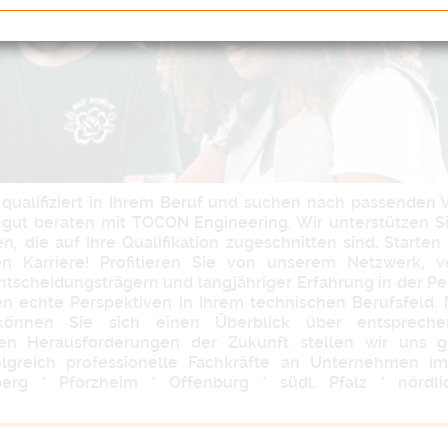
d qualifiziert in Ihrem Beruf und suchen nach passenden
 gut beraten mit TOCON Engineering. Wir unterstützen Si
en, die auf Ihre Qualifikation zugeschnitten sind. Starte
n Karriere! Profitieren Sie von unserem Netzwerk, v
ntscheidungsträgern und langjähriger Erfahrung in der Pe
en echte Perspektiven in Ihrem technischen Berufsfeld. M
 können Sie sich einen Überblick über entsprech
Den Herausforderungen der Zukunft stellen wir uns 
folgreich professionelle Fachkräfte an Unternehmen i
erg * Pforzheim * Offenburg * südl. Pfalz * nördlic