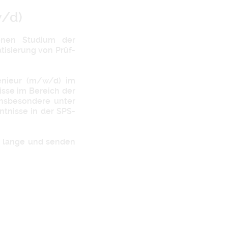
w/d)
senen Studium der
tisierung von Prüf-
enieur (m/w/d) im
isse im Bereich der
insbesondere unter
tnisse in der SPS-
r lange und senden