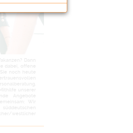
 Vakanzen? Dann
e dabei, offene
n Sie noch heute
ertrauensvollen
rsonalberatung.
ithilfe unserer
ende Angebote
gemeinsam: Wir
m süddeutschen
her/westlicher