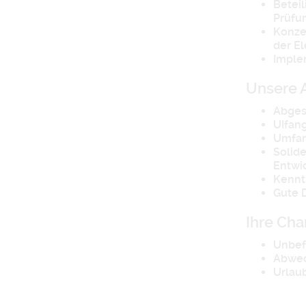
Betei
Prüfu
Konze
der E
Imple
Unsere 
Abges
UIfan
Umfan
Solid
Entwi
Kennt
Gute 
Ihre Ch
Unbefr
Abwec
Urlau