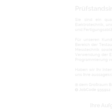
Prüfstandsi
Sie sind ein qua
Elektrotechnik, un
und Fertigungsablä
Für unseren Kund
Bereich der Testau
Messtechnik sowie
Verwendung der En
Programmierung von
Haben wir Ihr Int
uns Ihre aussagekr
dem Großraum B
JobCode 935912
Ihre Au