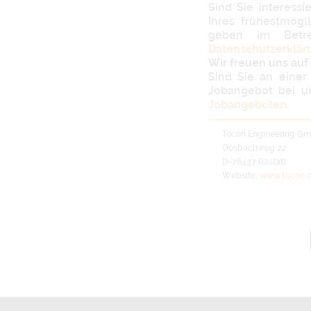
Sind Sie interess
Ihres frühestmögl
geben im Bet
Datenschutzerklär
Wir freuen uns auf 
Sind Sie an einer 
Jobangebot bei u
Jobangeboten
.
Tocon Engineering G
Oosbachweg 22
D-76437 Rastatt
Website:
www.tocon.