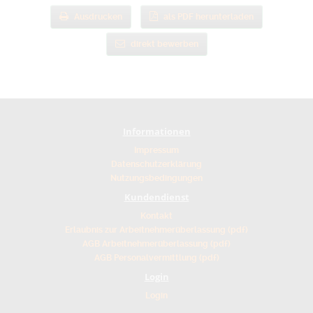
Ausdrucken
als PDF herunterladen
direkt bewerben
Informationen
Impressum
Datenschutzerklärung
Nutzungsbedingungen
Kundendienst
Kontakt
Erlaubnis zur Arbeitnehmerüberlassung (pdf)
AGB Arbeitnehmerüberlassung (pdf)
AGB Personalvermittlung (pdf)
Login
Login