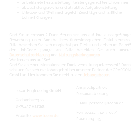
unbefristete Festanstellung | leistungsgerechtes Einkommen
abwechslungsreiche und attraktive Aufgabenstellung
Urlaubs- und Weihnachtsgeld | Zuschläge und tarifliche
Lohnerhöhungen
Sind Sie interessiert? Dann freuen wir uns auf Ihre aussagefähige
Bewerbung unter Angabe Ihres frühestmöglichen Eintrittstermins.
Bitte bewerben Sie sich
möglichst
per E-Mail und geben im Betreff
den
JobCode 490070
an. Bitte beachten Sie auch unsere
Datenschutzerklärung
und
Nutzungsbedingungen
.
Wir freuen uns auf Sie!
Sind Sie an einer internationalen Direktvermittlung interessiert? Dann
schauen Sie sich die Jobangebot bei unserem Partner der CRASCON
GmbH an. Hier kommen Sie direkt zu den
Jobangeboten
.
Ansprechpartner:
Tocon Engineering GmbH
Personalabteilung
Oosbachweg 22
E-Mail: personal@tocon.de
D-76437 Rastatt
Fon: 07222 59497-00 /
Website:
www.tocon.de
Recruiting -45