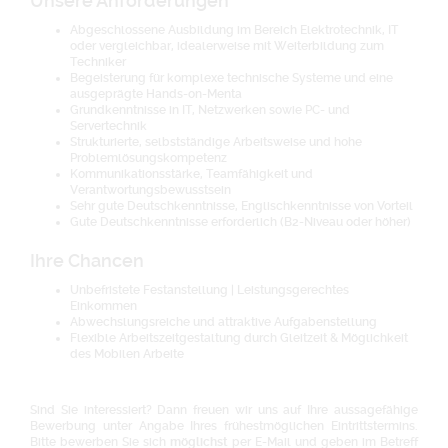
Unsere Anforderungen
Abgeschlossene Ausbildung im Bereich Elektrotechnik, IT
oder vergleichbar, idealerweise mit Weiterbildung zum
Techniker
Begeisterung für komplexe technische Systeme und eine
ausgeprägte Hands-on-Menta
Grundkenntnisse in IT, Netzwerken sowie PC- und
Servertechnik
Strukturierte, selbstständige Arbeitsweise und hohe
Problemlösungskompetenz
Kommunikationsstärke, Teamfähigkeit und
Verantwortungsbewusstsein
Sehr gute Deutschkenntnisse, Englischkenntnisse von Vorteil
Gute Deutschkenntnisse erforderlich (B2-Niveau oder höher)
Ihre Chancen
Unbefristete Festanstellung | Leistungsgerechtes
Einkommen
Abwechslungsreiche und attraktive Aufgabenstellung
Flexible Arbeitszeitgestaltung durch Gleitzeit & Möglichkeit
des Mobilen Arbeite
Sind Sie interessiert? Dann freuen wir uns auf Ihre aussagefähige
Bewerbung unter Angabe Ihres frühestmöglichen Eintrittstermins.
Bitte bewerben Sie sich
möglichst
per E-Mail und geben im Betreff