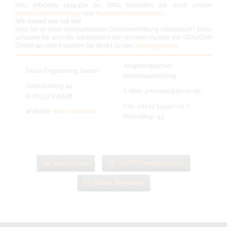
den
JobCode 1225370
an. Bitte beachten Sie auch unsere
Datenschutzerklärung
und
Nutzungsbedingungen
.
Wir freuen uns auf Sie!
Sind Sie an einer internationalen Direktvermittlung interessiert? Dann
schauen Sie sich die Jobangebot bei unserem Partner der CRASCON
GmbH an. Hier kommen Sie direkt zu den
Jobangeboten
.
Ansprechpartner:
Tocon Engineering GmbH
Personalabteilung
Oosbachweg 22
E-Mail: personal@tocon.de
D-76437 Rastatt
Fon: 07222 59497-00 /
Website:
www.tocon.de
Recruiting -45
Ausdrucken
als PDF herunterladen
direkt bewerben