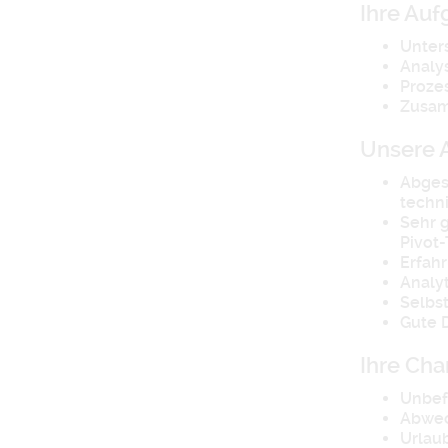
Ihre Au
Unter
Analy
Proze
Zusam
Unsere 
Abges
techn
Sehr 
Pivot
Erfah
Analy
Selbst
Gute 
Ihre Ch
Unbefr
Abwec
Urlau