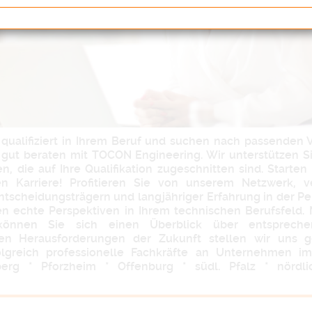
d qualifiziert in Ihrem Beruf und suchen nach passenden
 gut beraten mit TOCON Engineering. Wir unterstützen Si
en, die auf Ihre Qualifikation zugeschnitten sind. Starte
n Karriere! Profitieren Sie von unserem Netzwerk, v
ntscheidungsträgern und langjähriger Erfahrung in der Pe
en echte Perspektiven in Ihrem technischen Berufsfeld. M
 können Sie sich einen Überblick über entsprech
Den Herausforderungen der Zukunft stellen wir uns 
folgreich professionelle Fachkräfte an Unternehmen i
erg * Pforzheim * Offenburg * südl. Pfalz * nördlic