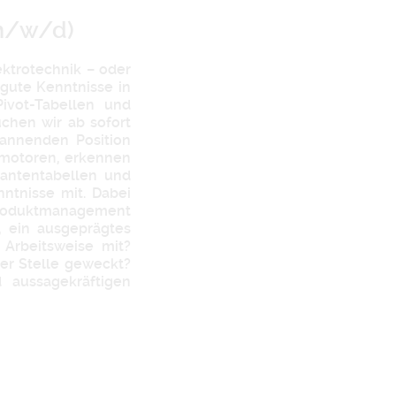
(m/w/d)
ktrotechnik – oder
gute Kenntnisse in
ivot-Tabellen und
chen wir ab sofort
pannenden Position
omotoren, erkennen
antentabellen und
ntnisse mit. Dabei
Produktmanagement
 ein ausgeprägtes
 Arbeitsweise mit?
der Stelle geweckt?
 aussagekräftigen