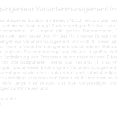
gsingenieur Variantenmanagement 
eschlossenes Studium im Bereich Maschinenbau oder Ele
e technische Ausbildung? Zudem verfügen Sie über sehr 
 insbesondere im Umgang mit großen Datenmengen, P
en wir Ihren neuen Job für Sie! Für unseren Kunden su
singenieur Variantenmanagement (m/w/d). In dieser s
das Team im Variantenmanagement verschiedener Elektr
n logische Zusammenhänge und Muster in großen Vari
er Optimierung von Prozessen durch datenbasierte Erken
 mit interdisziplinären Teams aus Technik, IT und 
ingen idealerweise Erfahrung im Variantenmanagement,
vermögen sowie eine strukturierte und selbstständige
ns unbedingt kennenlernen! Haben wir Ihr Interesse an 
nicht lange und senden uns Ihre vollständigen und
gen zu. Wir freuen uns!
rlsruhe
0