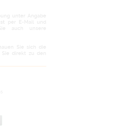
rbung unter Angabe
st
per E-Mail und
ie auch unsere
chauen Sie sich die
Sie direkt zu den
g
45