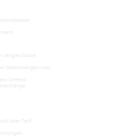
ntentabellen
ement
r vergleichbare
oßen Datenmengen und
llen Umfeld
ammenhänge
it über Tarif
rhöhungen