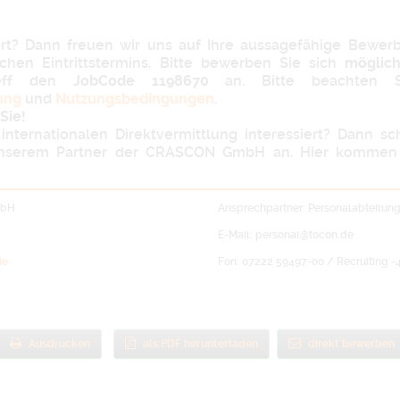
iert? Dann freuen wir uns auf Ihre aussagefähige Bewe
ichen Eintrittstermins. Bitte bewerben Sie sich
möglich
reff den
JobCode 1198670
an. Bitte beachten S
ung
und
Nutzungsbedingungen
.
Sie!
internationalen Direktvermittlung interessiert? Dann s
nserem Partner der CRASCON GmbH an. Hier kommen 
mbH
Ansprechpartner: Personalabteilun
E-Mail: personal@tocon.de
de
Fon: 07222 59497-00 / Recruiting -
Ausdrucken
als PDF herunterladen
direkt bewerben