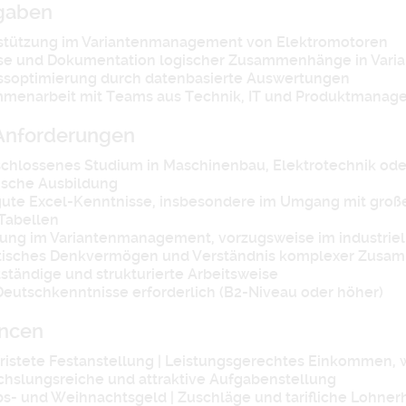
fgaben
stützung im Variantenmanagement von Elektromotoren
se und Dokumentation logischer Zusammenhänge in Varia
ssoptimierung durch datenbasierte Auswertungen
menarbeit mit Teams aus Technik, IT und Produktmanag
Anforderungen
chlossenes Studium in Maschinenbau, Elektrotechnik ode
ische Ausbildung
gute Excel-Kenntnisse, insbesondere im Umgang mit gr
-Tabellen
rung im Variantenmanagement, vorzugsweise im industrie
tisches Denkvermögen und Verständnis komplexer Zus
ständige und strukturierte Arbeitsweise
Deutschkenntnisse erforderlich (B2-Niveau oder höher)
ancen
istete Festanstellung | Leistungsgerechtes Einkommen, we
hslungsreiche und attraktive Aufgabenstellung
bs- und Weihnachtsgeld | Zuschläge und tarifliche Lohne