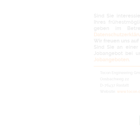
Sind Sie interess
Ihres frühestmögl
geben im Bet
Datenschutzerklär
Wir freuen uns auf 
Sind Sie an einer 
Jobangebot bei u
Jobangeboten
.
Tocon Engineering G
Oosbachweg 22
D-76437 Rastatt
Website:
www.tocon.