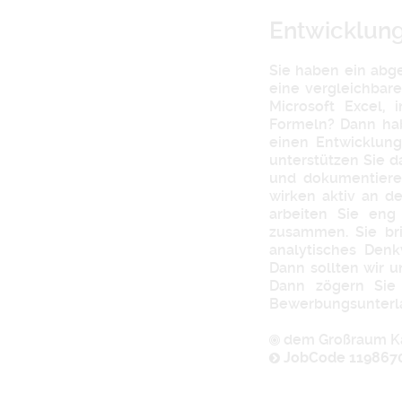
Entwicklun
Sie haben ein abg
eine vergleichbar
Microsoft Excel,
Formeln? Dann hab
einen Entwicklung
unterstützen Sie 
und dokumentiere
wirken aktiv an d
arbeiten Sie eng
zusammen. Sie br
analytisches Denk
Dann sollten wir u
Dann zögern Sie 
Bewerbungsunterla
dem Großraum Ka
JobCode 119867