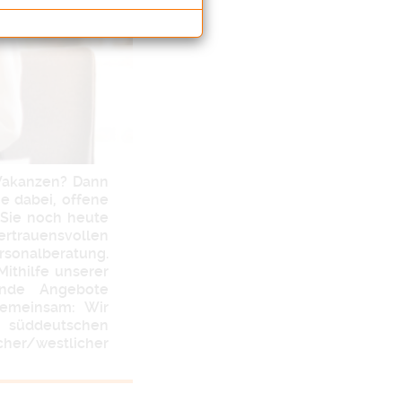
 Vakanzen? Dann
e dabei, offene
n Sie noch heute
ertrauensvollen
rsonalberatung.
ithilfe unserer
ende Angebote
gemeinsam: Wir
m süddeutschen
her/westlicher