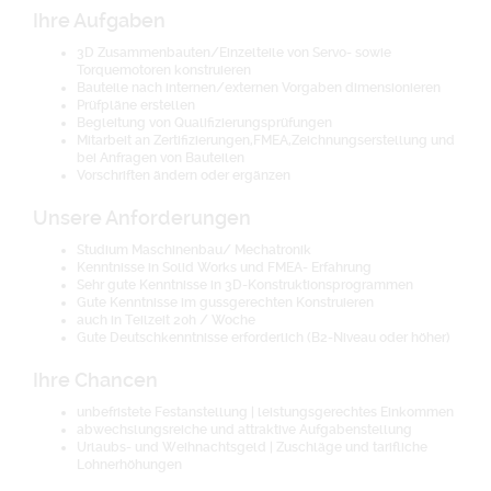
Ihre Aufgaben
3D Zusammenbauten/Einzelteile von Servo- sowie
Torquemotoren konstruieren
Bauteile nach internen/externen Vorgaben dimensionieren
Prüfpläne erstellen
Begleitung von Qualifizierungsprüfungen
Mitarbeit an Zertifizierungen,FMEA,Zeichnungserstellung und
bei Anfragen von Bauteilen
Vorschriften ändern oder ergänzen
Unsere Anforderungen
Studium Maschinenbau/ Mechatronik
Kenntnisse in Solid Works und FMEA- Erfahrung
Sehr gute Kenntnisse in 3D-Konstruktionsprogrammen
Gute Kenntnisse im gussgerechten Konstruieren
auch in Teilzeit 20h / Woche
Gute Deutschkenntnisse erforderlich (B2-Niveau oder höher)
Ihre Chancen
unbefristete Festanstellung | leistungsgerechtes Einkommen
abwechslungsreiche und attraktive Aufgabenstellung
Urlaubs- und Weihnachtsgeld | Zuschläge und tarifliche
Lohnerhöhungen