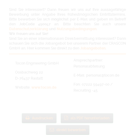
Sind Sie interessiert? Dann freuen wir uns auf Ihre aussagefähige
Bewerbung unter Angabe Ihres frühestmöglichen Eintrittstermins.
Bitte bewerben Sie sich
möglichst
per E-Mail und geben im Betreff
den
JobCode 490057
an. Bitte beachten Sie auch unsere
Datenschutzerklärung
und
Nutzungsbedingungen
.
Wir freuen uns auf Sie!
Sind Sie an einer internationalen Direktvermittlung interessiert? Dann
schauen Sie sich die Jobangebot bei unserem Partner der CRASCON
GmbH an. Hier kommen Sie direkt zu den
Jobangeboten
.
Ansprechpartner:
Tocon Engineering GmbH
Personalabteilung
Oosbachweg 22
E-Mail: personal@tocon.de
D-76437 Rastatt
Fon: 07222 59497-00 /
Website:
www.tocon.de
Recruiting -45
Ausdrucken
als PDF herunterladen
direkt bewerben